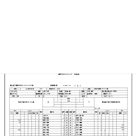
筑波大学 第一サッカー場
MATCH SUMMARY
【得点者】
［早稲田大学］崎岡 由真（31分）
PDFファイルはこちらから