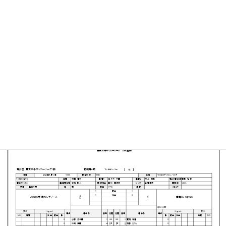
VONDSグリーンパーク
MATCH SUMMARY
【得点者】
［VONDS市原FCレディース］濱林 艶寿（22分）小田川
真奈（88分）
［南葛SC WINGS］人見 のどか（45+1分）
PDFファイルはこちらから