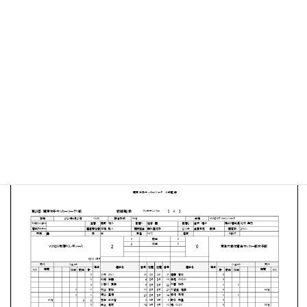
VONDSグリーンパーク
MATCH SUMMARY
【得点者】
［VONDS市原FCレディース］今井美緒（54分）大坪菜
（74分）
PDFファイルはこちらから