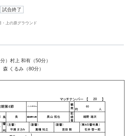
試合終了
田・上の原グラウンド
分）村上 和有（50分）
）森 くるみ（80分）