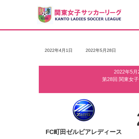
コ
ナ
ン
ビ
テ
ゲ
ン
ー
ツ
シ
へ
ョ
ス
ン
キ
に
最
2022年4月1日
2022年5月28日
ッ
移
終
更
プ
動
新
2022年5
日
時
第28回 関東女
:
FC町田ゼルビアレディース