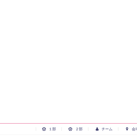
１部
２部
チーム
会