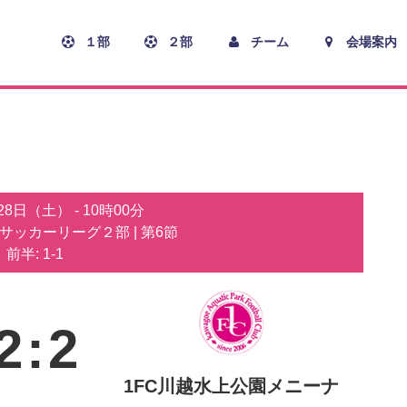
１部
２部
チーム
会場案内
月28日（土）
-
10時00分
子サッカーリーグ２部
| 第6節
前半: 1-1
2
:
2
1FC川越水上公園メニーナ