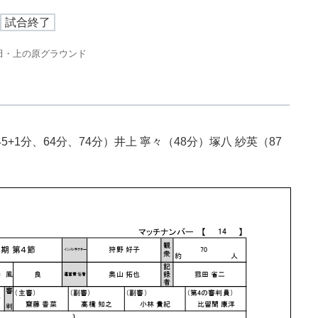
試合終了
田・上の原グラウンド
+1分、64分、74分）井上 寧々（48分）塚八 紗英（87