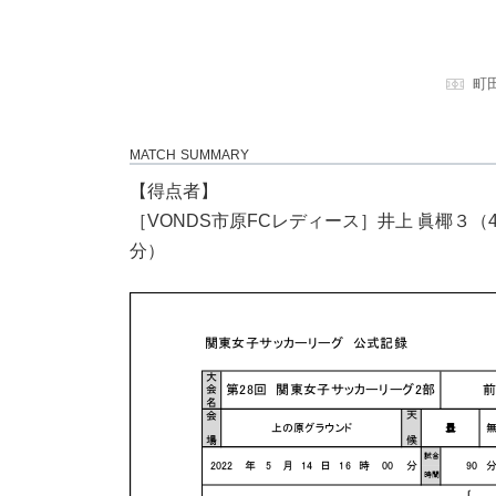
町
MATCH SUMMARY
【得点者】
［VONDS市原FCレディース］井上 眞椰３（45
分）