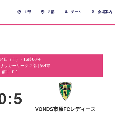
１部
２部
チーム
会場案内
月14日（土）
-
16時00分
子サッカーリーグ２部
| 第4節
前半: 0-1
0
:
5
VONDS市原FCレディース