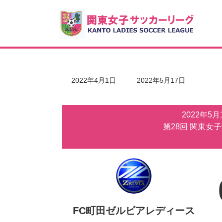
コ
ナ
ン
ビ
テ
ゲ
ン
ー
ツ
シ
へ
ョ
ス
ン
キ
に
最
2022年4月1日
2022年5月17日
ッ
移
終
更
プ
動
新
2022年5
日
時
第28回 関東女
:
FC町田ゼルビアレディース