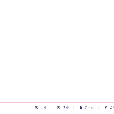
１部
２部
チーム
会