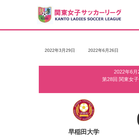
コ
ナ
ン
ビ
テ
ゲ
ン
ー
ツ
シ
へ
ョ
ス
ン
キ
に
最
2022年3月29日
2022年6月26日
ッ
移
終
更
プ
動
新
2022年6
日
時
第28回 関東女
:
早稲田大学