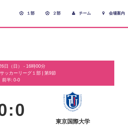
１部
２部
チーム
会場案内
月26日（日）
-
16時00分
子サッカーリーグ１部
| 第9節
前半: 0-0
0
:
0
東京国際大学