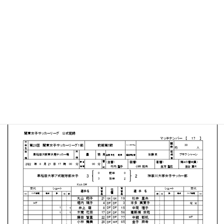
早稲田大学 東伏見サッカー場
MATCH SUMMARY
【得点者】
［早稲田大学］髙橋 雛２（53分、89分）吉野 真央（85
分）
［神奈川大学］平井 杏幸（72分）吉田 優菜（75分）