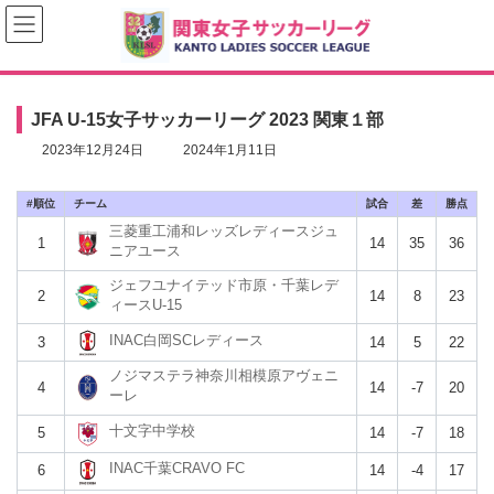
コ
ナ
ン
ビ
テ
ゲ
ン
ー
ツ
シ
へ
ョ
JFA U-15女子サッカーリーグ 2023 関東１部
ス
ン
キ
に
最
2023年12月24日
2024年1月11日
ッ
移
終
プ
動
更
#
チーム
新
試合
差
勝点
日
三菱重工浦和レッズレディースジュ
1
14
35
36
時
ニアユース
:
ジェフユナイテッド市原・千葉レデ
2
14
8
23
ィースU-15
INAC白岡SCレディース
3
14
5
22
ノジマステラ神奈川相模原アヴェニ
4
14
-7
20
ーレ
十文字中学校
5
14
-7
18
INAC千葉CRAVO FC
6
14
-4
17