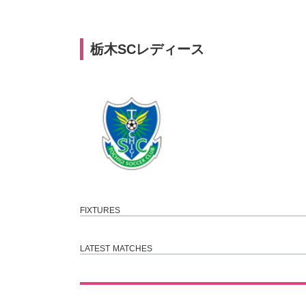
コ
ナ
ン
ビ
テ
ゲ
栃木SCレディース
ン
ー
ツ
シ
へ
ョ
ス
ン
キ
に
ッ
移
プ
動
FIXTURES
LATEST MATCHES