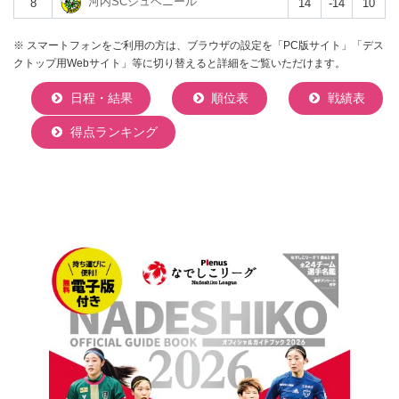
河内SCジュベニール
8
14
-14
10
※ スマートフォンをご利用の方は、ブラウザの設定を「PC版サイト」「デス
クトップ用Webサイト」等に切り替えると詳細をご覧いただけます。
日程・結果
順位表
戦績表
得点ランキング