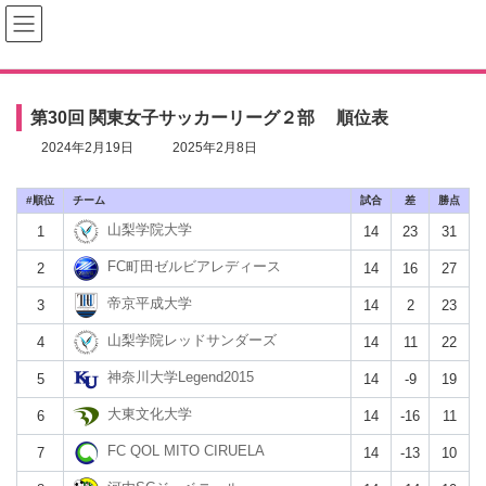
コ
ナ
ン
ビ
テ
ゲ
ン
ー
ツ
シ
へ
ョ
第30回 関東女子サッカーリーグ２部 順位表
ス
ン
キ
に
最
2024年2月19日
2025年2月8日
ッ
移
終
プ
動
更
#
チーム
新
試合
差
勝点
日
山梨学院大学
1
14
23
31
時
:
FC町田ゼルビアレディース
2
14
16
27
帝京平成⼤学
3
14
2
23
山梨学院レッドサンダーズ
4
14
11
22
神奈川大学Legend2015
5
14
-9
19
大東文化大学
6
14
-16
11
FC QOL MITO CIRUELA
7
14
-13
10