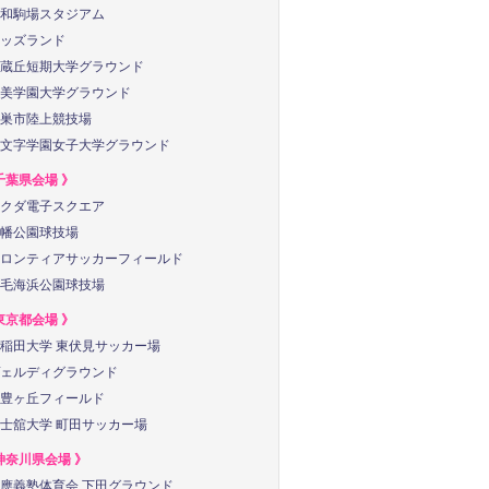
和駒場スタジアム
ッズランド
蔵丘短期大学グラウンド
美学園大学グラウンド
巣市陸上競技場
文字学園女子大学グラウンド
千葉県会場 》
クダ電子スクエア
幡公園球技場
ロンティアサッカーフィールド
毛海浜公園球技場
東京都会場 》
稲田大学 東伏見サッカー場
ェルディグラウンド
豊ヶ丘フィールド
士舘大学 町田サッカー場
神奈川県会場 》
應義塾体育会 下田グラウンド