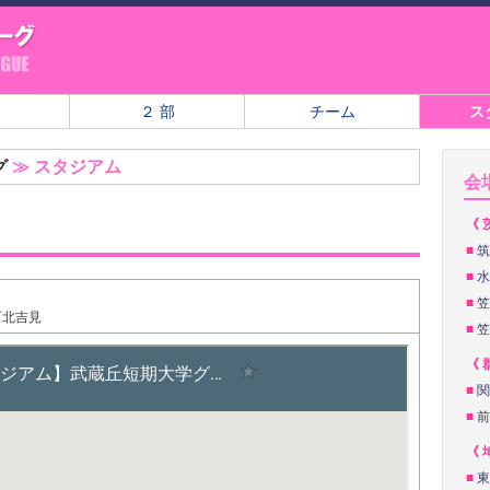
２ 部
チーム
ス
グ
≫ スタジアム
会
《 
■
筑
■
水
■
笠
北吉見
■
笠
《 
■
関
■
前
《 
■
東