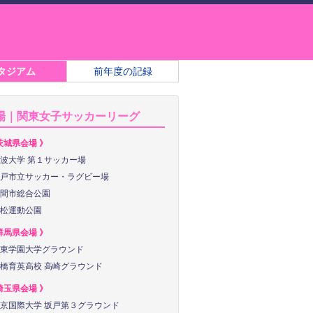
タジアム
前年度の記録
場｜関東女子サッカーリーグ
茨城県会場 》
波大学 第１サッカー場
戸市立サッカー・ラグビー場
間市総合公園
松運動公園
群馬県会場 》
東学園大学グラウンド
橋育英高校 高崎グラウンド
埼玉県会場 》
京国際大学 坂戸第３グラウンド