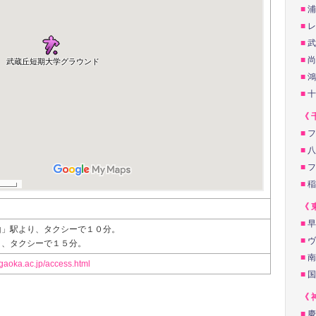
■
浦
■
レ
■
武
■
尚
■
鴻
■
十
《 
■
フ
■
八
■
フ
■
稲
《 
■
早
山」駅より、タクシーで１０分。
■
ヴ
り、タクシーで１５分。
■
南
gaoka.ac.jp/access.html
■
国
《 
■
慶