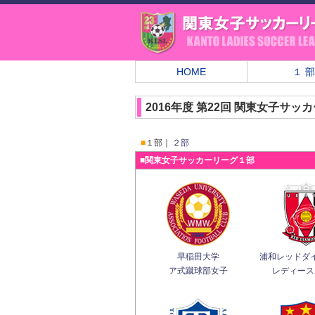
HOME
１ 部
2016年度 第22回 関東女子サッ
■
１部｜
２部
■関東女子サッカーリーグ１部
早稲田大学
浦和レッドダ
ア式蹴球部女子
レディース