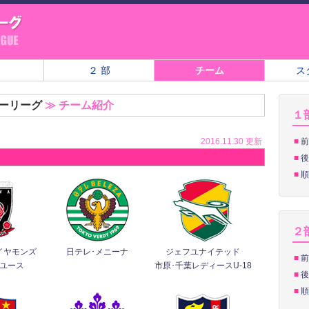
２ 部
チーム
ス
カーリーグ
≫ チーム紹介
１
2016.11.30 更新
■
前
■
後
■
順
２
イヤモンズ
日テレ･メニーナ
ジェフユナイテッド
■
前
ユース
市原･千葉レディースU-18
■
後
■
順