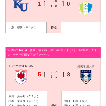
0－0
1
[
]
0
1－0
小森 碧伊（８１分）
得点
≫ Match No.34 後期・第２節 2016年7月2日（土） 16:00 キックオ
フ 十文字学園女子大学グラウンド
FC十文字VENTUS
尚美学園大学
2－2
5
[
]
3
3－1
蔵田 あかり（２１分）
松本 茉奈加（４０分）
野口 郁美（６分）
松本 茉奈加（４９分）
得点
野口 郁美（２０分）