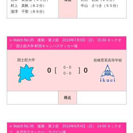
村上 真帆（８２分）
中山 さつき（５５分）
瀧澤 千聖（８９分）
≫ Match No.35 後期・第２節 2016年7月3日（日） 15:30 キックオ
フ 国士舘大学 町田キャンパスサッカー場
国士舘大学
前橋育英高等学校
0－0
0
[
]
0
0－0
得点
≫ Match No.36 後期・第２節 2016年9月4日（日） 14:00 キックオ
フ 水戸市立サッカー・ラグビー場