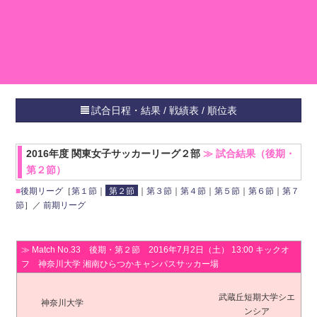
試合日程・結果 / 戦績表 / 順位表
HOME
2016年度 関東女子サッカーリーグ２部
≫ 試合結果（後期・
１ 部
第２節）
２ 部
■
後期リーグ
［
第１節
｜
第２節
｜
第３節
｜
第４節
｜
第５節
｜
第６節
｜
第７
チーム
節
］／
前期リーグ
スタジアム
前年度の記録
≫ Match No.33 後期・第２節 2016年7月2日（土） 13:00 キックオ
フ 神奈川大学 湘南ひらつかキャンパスサッカー場
武蔵丘短期大学シエ
神奈川大学
ンシア