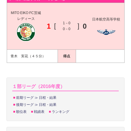
MITO EIKO FC茨城
レディース
日本航空高等学校
1－0
1
[
]
0
0－0
青木 実花（４５分）
得点
１部リーグ（2016年度）
■
前期リーグ ≫ 日程・結果
■
後期リーグ ≫ 日程・結果
■
順位表
■
戦績表
■
ランキング