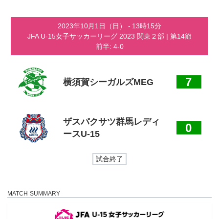
コ
ナ
ン
ビ
テ
ゲ
2023年10月1日（日）
-
13時15分
ン
ー
JFA U-15女子サッカーリーグ 2023 関東２部
| 第14節
ツ
シ
前半: 4-0
へ
ョ
ス
ン
キ
に
ッ
移
7
横須賀シーガルズMEG
プ
動
ザスパクサツ群馬レディ
0
ースU-15
試合終了
MATCH SUMMARY