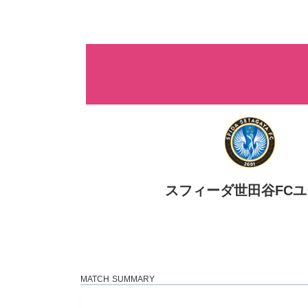
コ
ナ
ン
ビ
テ
ゲ
ン
ー
ツ
シ
へ
ョ
ス
ン
キ
に
ッ
移
プ
動
スフィーダ世田谷FC
MATCH SUMMARY