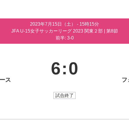
2023年7月15日（土）
-
15時15分
JFA U-15女子サッカーリーグ 2023 関東２部
| 第8節
前半: 3-0
6
:
0
ユース
フ
試合終了