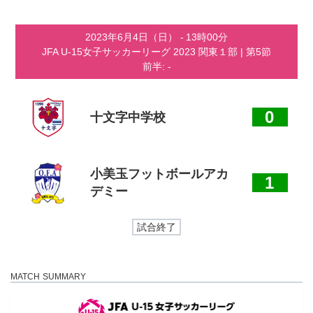
コ
ナ
ン
ビ
テ
ゲ
2023年6月4日（日）
-
13時00分
ン
ー
JFA U-15女子サッカーリーグ 2023 関東１部
| 第5節
ツ
シ
前半: -
へ
ョ
ス
ン
キ
に
ッ
移
0
十文字中学校
プ
動
小美玉フットボールアカ
1
デミー
試合終了
MATCH SUMMARY