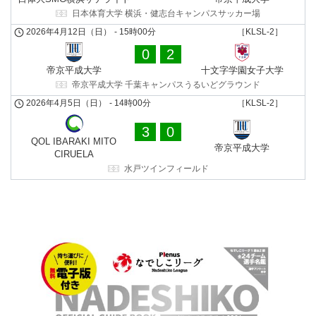
日本体育大学 横浜・健志台キャンパスサッカー場
2026年4月12日（日）
-
15時00分
［KLSL-2］
0
2
帝京平成⼤学
十文字学園女子大学
帝京平成大学 千葉キャンパスうるいどグラウンド
2026年4月5日（日）
-
14時00分
［KLSL-2］
3
0
QOL IBARAKI MITO
帝京平成⼤学
CIRUELA
水戸ツインフィールド