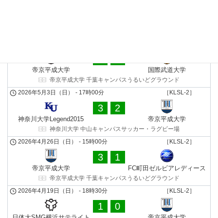
0
2
大東文化大学
帝京平成⼤学
大東文化大学 東松山キャンパス総合グラウンド
2026年5月10日（日）
-
16時00分
［KLSL-2］
3
0
帝京平成⼤学
国際武道⼤学
帝京平成大学 千葉キャンパスうるいどグラウンド
2026年5月3日（日）
-
17時00分
［KLSL-2］
3
2
神奈川大学Legend2015
帝京平成⼤学
神奈川大学 中山キャンパスサッカー・ラグビー場
2026年4月26日（日）
-
15時00分
［KLSL-2］
3
1
帝京平成⼤学
FC町田ゼルビアレディース
帝京平成大学 千葉キャンパスうるいどグラウンド
2026年4月19日（日）
-
18時30分
［KLSL-2］
1
0
日体大SMG横浜サテライト
帝京平成⼤学