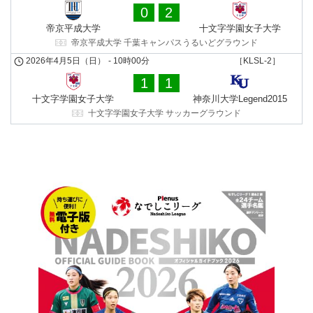
0
2
帝京平成⼤学
十文字学園女子大学
帝京平成大学 千葉キャンパスうるいどグラウンド
2026年4月5日（日）
-
10時00分
［KLSL-2］
1
1
十文字学園女子大学
神奈川大学Legend2015
十文字学園女子大学 サッカーグラウンド