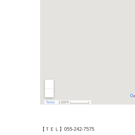
【ＴＥＬ】055-242-7575