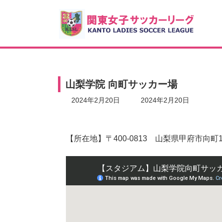
コ
ナ
ン
ビ
テ
ゲ
ン
ー
ツ
シ
へ
ョ
ス
ン
キ
に
山梨学院 向町サッカー場
ッ
移
プ
動
最
2024年2月20日
2024年2月20日
終
更
新
日
【所在地】〒400-0813 山梨県甲府市向町1
時
: