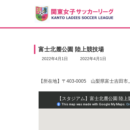
コ
ナ
ン
ビ
テ
ゲ
ン
ー
ツ
シ
へ
ョ
ス
ン
キ
に
富士北麓公園 陸上競技場
ッ
移
プ
動
最
2022年4月1日
2022年4月1日
終
更
新
日
【所在地】〒403-0005 山梨県富士吉田市
時
: