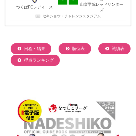
-
-
つくばFCレディース
山梨学院レッドサンダー
ズ
つくばFCレディース
ズ
山梨学院 向町サッカー場
セキショウ・チャレンジスタジアム
日程・結果
順位表
戦績表
得点ランキング