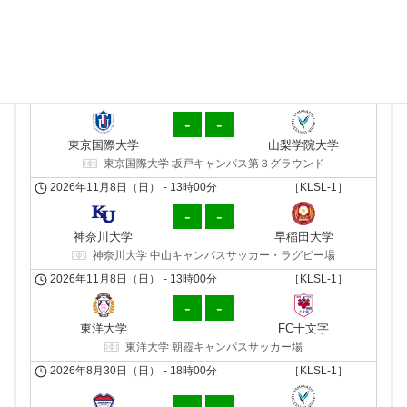
山梨学院 向町サッカー場
前期・第７節
後期・第７節
2026年5月17日（日）
-
11時00分
［KLSL-1］
2026年11月8日（日）
-
13時00分
［KLSL-1］
1
2
-
-
山梨学院大学
東京国際大学
東京国際大学
山梨学院大学
山梨学院 向町サッカー場
東京国際大学 坂戸キャンパス第３グラウンド
2026年5月16日（土）
-
18時00分
［KLSL-1］
2026年11月8日（日）
-
13時00分
［KLSL-1］
2
2
-
-
早稲田大学
神奈川大学
神奈川大学
早稲田大学
早稲田大学 東伏見サッカー場
神奈川大学 中山キャンパスサッカー・ラグビー場
2026年5月17日（日）
-
17時00分
［KLSL-1］
2026年11月8日（日）
-
13時00分
［KLSL-1］
0
9
-
-
FC十文字
東洋大学
東洋大学
FC十文字
十文字学園女子大学 サッカーグラウンド
東洋大学 朝霞キャンパスサッカー場
2026年5月17日（日）
-
16時00分
［KLSL-1］
2026年8月30日（日）
-
18時00分
［KLSL-1］
2
0
山梨学院レッドサンダー