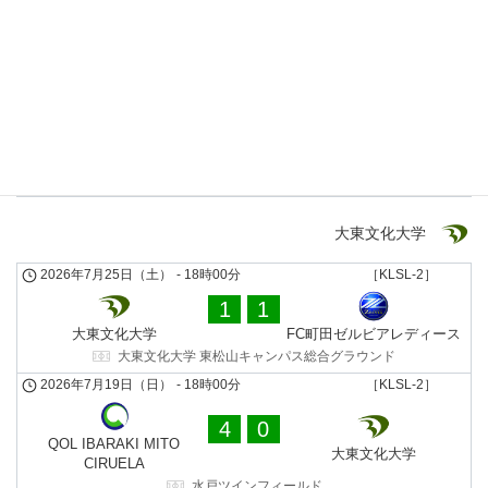
5
1
十文字学園女子大学
日体大SMG横浜サテライト
十文字学園女子大学 サッカーグラウンド
2026年4月26日（日）
-
10時00分
［KLSL-2］
1
2
大東文化大学
日体大SMG横浜サテライト
大東文化大学 東松山キャンパス総合グラウンド
大東文化大学
2026年7月25日（土）
-
18時00分
［KLSL-2］
1
1
大東文化大学
FC町田ゼルビアレディース
大東文化大学 東松山キャンパス総合グラウンド
2026年7月19日（日）
-
18時00分
［KLSL-2］
4
0
QOL IBARAKI MITO
大東文化大学
CIRUELA
水戸ツインフィールド