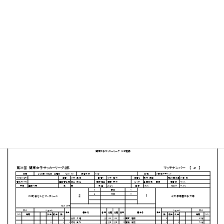
小野路GIONグラウンド
MATCH SUMMARY
【得点者】
［FC町田ゼルビアレディース］長嶋桃加（59分）河村愛
乃（61分）
［十文字学園女子大学］吉田美のり（45+1分）
PDFファイルはこちらから