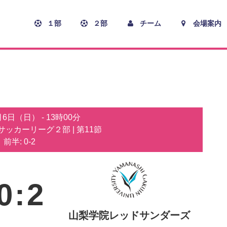
１部
２部
チーム
会場案内
0月6日（日）
-
13時00分
子サッカーリーグ２部
| 第11節
前半: 0-2
0
:
2
山梨学院レッドサンダーズ