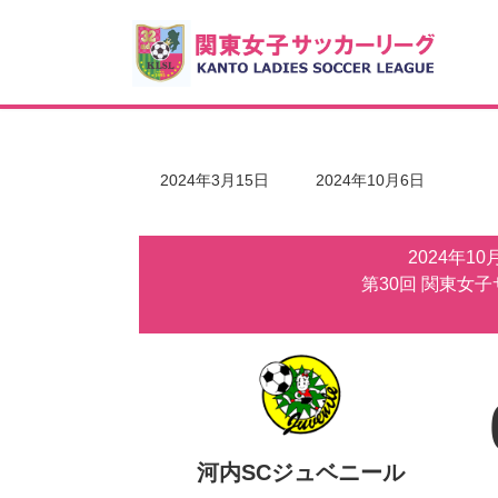
コ
ナ
ン
ビ
テ
ゲ
ン
ー
ツ
シ
へ
ョ
ス
ン
キ
に
最
2024年3月15日
2024年10月6日
ッ
移
終
更
プ
動
新
2024年1
日
時
第30回 関東女
:
河内SCジュベニール