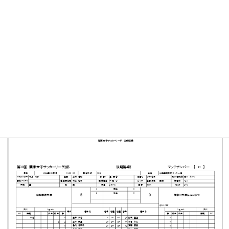
山梨学院 向町サッカー場
MATCH SUMMARY
【得点者】
［山梨学院大学］籏崎はるか２（36分、90+1分）村上明
衣（40 分）坂井瑠南（43分）原田和佳（56分）
PDFファイルはこちらから