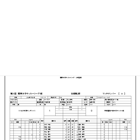
VONDSグリーンパーク
MATCH SUMMARY
【得点者】
［VONDS市原FCレディース］村上賀梨（58分）
PDFファイルはこちらから