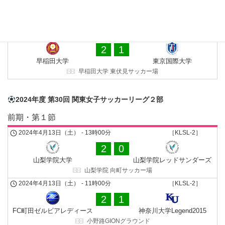
南葛SC WINGS
東洋大学
水元総合スポーツセンター 多目的広場
2024年4月14日（日）
-
16時00分
［KLSL-1］
2
1
早稲田大学
東京国際大学
早稲田大学 東伏見サッカー場
2024年度 第30回 関東女子サッカーリーグ２部
前期・第１節
2024年4月13日（土）
-
13時00分
［KLSL-2］
2
0
山梨学院大学
山梨学院レッドサンダーズ
山梨学院 向町サッカー場
2024年4月13日（土）
-
11時00分
［KLSL-2］
2
1
FC町田ゼルビアレディース
神奈川大学Legend2015
小野路GIONグラウンド