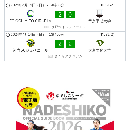
2024年4月14日（日）
-
14時00分
［KLSL-2］
2
0
FC QOL MITO CIRUELA
帝京平成⼤学
水戸ツインフィールド
2024年4月14日（日）
-
13時00分
［KLSL-2］
2
2
河内SCジュベニール
大東文化大学
さくらスタジアム