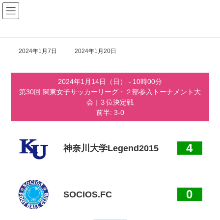
コ
ナ
ン
ビ
テ
ゲ
ン
ー
ツ
シ
へ
ョ
最
2024年1月7日
2024年1月20日
ス
ン
終
キ
に
更
ッ
移
新
2024年1月14日（日）
-
10時00分
プ
動
日
第30回 関東⼥⼦サッカーリーグ・２部参⼊トーナメント⼤
時
:
会
| ３位決定戦
前半: 3-0
4
神奈川大学Legend2015
0
SOCIOS.FC