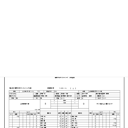
山梨学院 和戸サッカー場
MATCH SUMMARY
【得点者】
［山梨学院大学］原田和佳（2分）山田歩美（5分）甲斐碧
海２（21分、84分）伊藤琴音（31分）
PDFファイルはこちらから