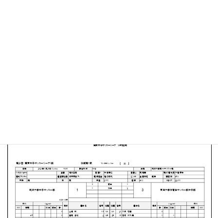
筑波大学 第一サッカー場
MATCH SUMMARY
【得点者】
［筑波大学］月東 優季乃（60分）
［東洋大学］五十嵐 花怜（42分）小林 莉々子２（54分、
65分）
PDFファイルはこちらから