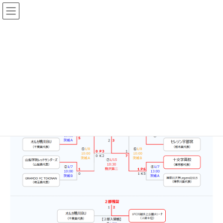
コ
ナ
ン
ビ
テ
ゲ
ン
ー
ツ
シ
へ
ョ
第29回 関東女子サッカーリーグ 入替トーナメント大
ス
ン
会・２部都県入替戦
キ
に
ッ
移
最
2022年12月27日
2024年1月5日
プ
動
終
更
新
日
時
: