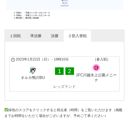
１回戦
準決勝
決勝
２部入替戦
2023年1月7日（土）
2023年1月8日（日）
2023年1月15日（日）
-
-
-
10時00分
10時00分
10時30分
［参入戦］
［参入戦］
［参入戦］
2023年1月22日（日）
-
18時10分
［参入戦］
0
2
5
3
0
0
1
2
PALAISTAR LADIES
オルカ鴨川BU
山梨学院レッドサンダー
オルカ鴨川BU
十文字高校
オルカ鴨川BU
1FC川越水上公園メニー
ズ
駒沢第二球技場
オルカ鴨川BU
2023年1月7日（土）
-
10時00分
［参入戦］
ナ
PK 3-2
レッズランド
1
0
2023年1月8日（日）
-
10時00分
［参入戦］
山梨学院レッドサンダー
GRAMDO FC TOKINAN
1
7
ズ
セレソン宇都宮SC
十文字高校
2023年1月7日（土）
-
13時00分
［参入戦］
緑色のスコアをクリックすると得点者（時間）をご覧いただけます（掲載
1
1
までお時間をいただく場合がございますが、予めご了承ください）
十文字高校
神奈川大学Legend2015