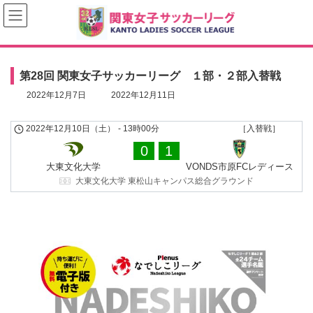
コ
ナ
ン
ビ
テ
ゲ
ン
ー
ツ
シ
へ
ョ
第28回 関東女子サッカーリーグ １部・２部入替戦
ス
ン
キ
に
最
2022年12月7日
2022年12月11日
ッ
移
終
プ
動
更
2022年12月10日（土）
-
13時00分
［入替戦］
新
日
0
1
時
:
大東文化大学
VONDS市原FCレディース
大東文化大学 東松山キャンパス総合グラウンド