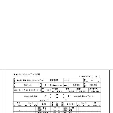
フジビレッジ
MATCH SUMMARY
【得点者】
［FCふじざくら山梨］清水 千陽（14分）鈴木 和遥（88
分）
［VONDS市原FCレディース］井上 寧々（7分）西山 皐月
（70分）