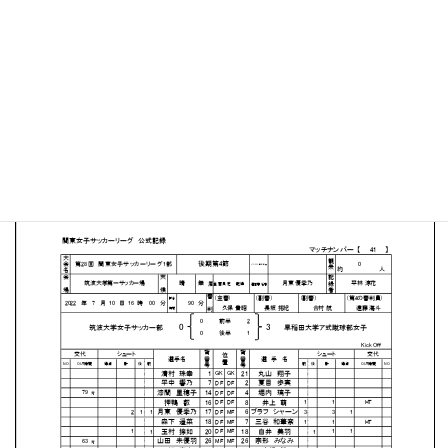
筑波大学 第一サッカー場
MATCH SUMMARY
【得点者】
［早稲田大学］生田 七彩（23分）ブラフ シャーン（38
分）白井 美羽（53分）