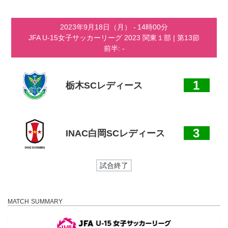
コ
ナ
ン
ビ
テ
ゲ
2023年9月18日（月）
-
14時00分
ン
ー
JFA U-15女子サッカーリーグ 2023 関東１部
| 第13節
ツ
シ
前半: -
へ
ョ
ス
ン
キ
に
ッ
移
1
栃木SCレディース
プ
動
3
INAC白岡SCレディース
試合終了
MATCH SUMMARY